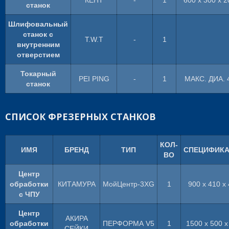
станок
Шлифовальный
станок с
T.W.T
-
1
внутренним
отверстием
Токарный
PEI PING
-
1
МАКС. ДИА. 
станок
СПИСОК ФРЕЗЕРНЫХ СТАНКОВ
КОЛ-
ИМЯ
БРЕНД
ТИП
СПЕЦИФИК
ВО
Центр
обработки
КИТАМУРА
МойЦентр-3XG
1
900 x 410 x
с ЧПУ
Центр
АКИРА
обработки
ПЕРФОРМА V5
1
1500 x 500 x
СЕЙКИ