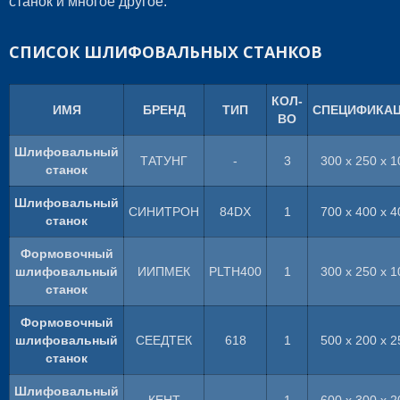
станок и многое другое.
СПИСОК ШЛИФОВАЛЬНЫХ СТАНКОВ
КОЛ-
ИМЯ
БРЕНД
ТИП
СПЕЦИФИКА
ВО
Шлифовальный
ТАТУНГ
-
3
300 x 250 x 1
станок
Шлифовальный
СИНИТРОН
84DX
1
700 x 400 x 4
станок
Формовочный
шлифовальный
ИИПМЕК
PLTH400
1
300 x 250 x 1
станок
Формовочный
шлифовальный
СЕЕДТЕК
618
1
500 x 200 x 2
станок
Шлифовальный
КЕНТ
-
1
600 x 300 x 2