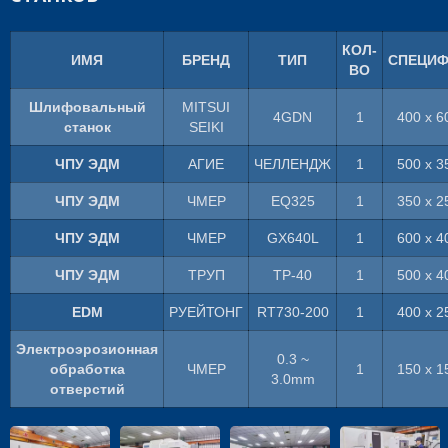
КОЛ-
ИМЯ
БРЕНД
ТИП
СПЕЦИФ
ВО
Шлифовальный
MITSUI
4GDN
1
400 x 6
станок
SEIKI
ЧПУ ЭДМ
АГИЕ
ЧЕЛЛЕНДЖ
1
500 x 3
ЧПУ ЭДМ
ЧМЕР
EQ325
1
350 x 2
ЧПУ ЭДМ
ЧМЕР
GX640L
1
600 x 4
ЧПУ ЭДМ
ТРУП
TP-40
1
500 x 4
EDM
РУЕЙТОНГ
RT730-200
1
400 x 2
Электроэрозионная
0.3 ~
обработка
ЧМЕР
1
150 x 1
3.0mm
отверстий