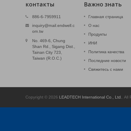
контакты
Важно знать
3C штампованные детали
886-6-7959911
Главная страница
Крышка системы питания.
inquiry@mail.endwell.c
О нас
om.tw
Продукты
Прочитайте больше
No. 469-6, Chung
ИНИ
Shan Rd., Sigang Dist.,
Политика качества
Tainan City 723,
Taiwan (R.O.C.)
Последние новости
Свяжитесь с нами
Copyright © 2026
LEADTECH International Co., Ltd.
. All