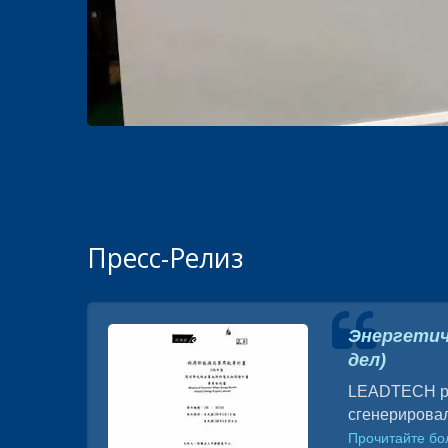
Пресс-Релиз
а
Энергетич
дел)
LEADTECH ра
сгенерировал
Прочитайте б