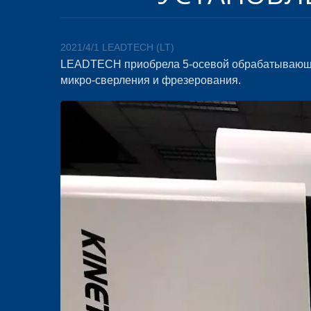
2021/4/1
LEADTECH (LT)
LEADTECH приобрела 5-осевой обрабатывающи
микро-сверления и фрезерования.