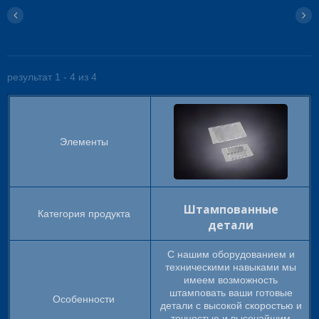
результат 1 - 4 из 4
Штампованные
детали
С нашим оборудованием и
техническими навыками мы
имеем возможность
штамповать ваши готовые
детали с высокой скоростью и
точностью и высочайшим