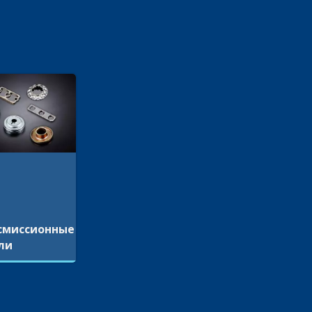
смиссионные
ли