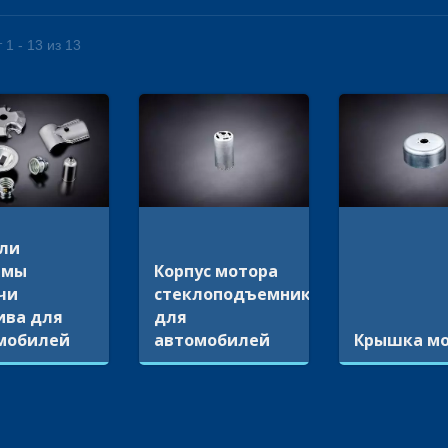
 1 - 13 из 13
ли
емы
Корпус мотора
чи
стеклоподъемника
ива для
для
мобилей
автомобилей
Крышка м