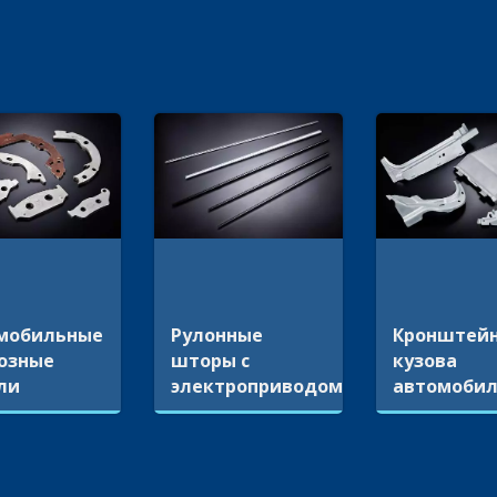
мобильные
Рулонные
Кронштей
озные
шторы с
кузова
ли
электроприводом
автомоби