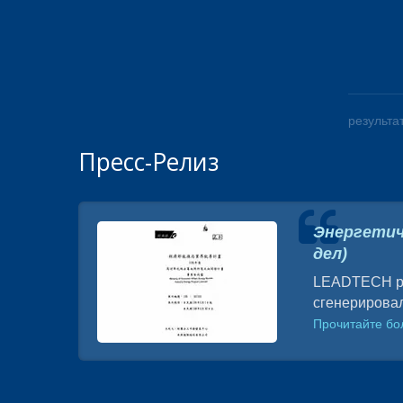
результат
Пресс-Релиз
а
Энергетич
дел)
LEADTECH ра
сгенерировал
Прочитайте б