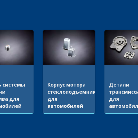
ь системы
Корпус мотора
Детали
чи
стеклоподъемника
трансмисс
ива для
для
для
мобилей
автомобилей
автомоби