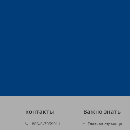
контакты
Важно знать
3C штампованные детали
886-6-7959911
Главная страница