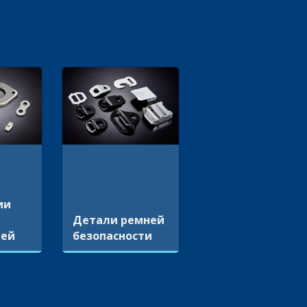
ии
Детали ремней
лей
безопасности