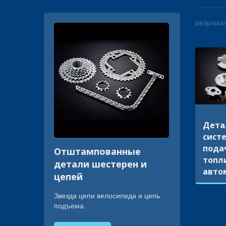
результат
Дета
сист
пода
Отштампованные
топл
детали шестерен и
авто
цепей
Звезда цепи велосипеда и цепь
подъема.