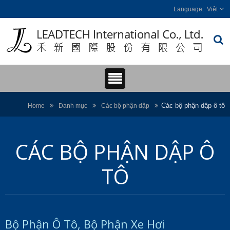
Việt
Các bộ phận dập ô tô
Home
Danh mục
Các bộ phận dập
CÁC BỘ PHẬN DẬP Ô
TÔ
Bộ Phận Ô Tô, Bộ Phận Xe Hơi