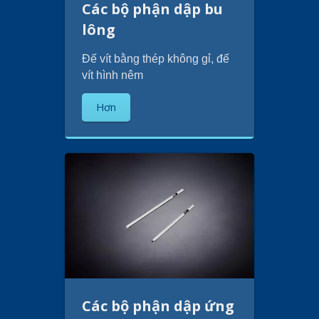
Các bộ phận dập bu
lông
Đế vít bằng thép không gỉ, đế
vít hình nêm
Hơn
Các bộ phận dập ứng