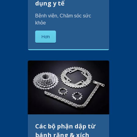
dụng y tế
Bệnh viện, Chăm sóc sức
khỏe
Hơn
Các bộ phận dập từ
bánh răng & xích