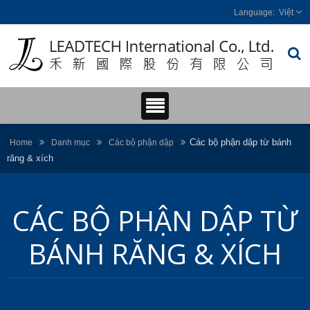
Việt
Các bộ phận dập từ bánh
Home
Danh mục
Các bộ phận dập
răng & xích
CÁC BỘ PHẬN DẬP TỪ
BÁNH RĂNG & XÍCH