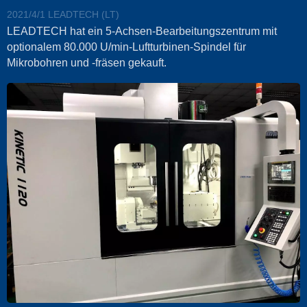
2021/4/1
LEADTECH (LT)
LEADTECH hat ein 5-Achsen-Bearbeitungszentrum mit
optionalem 80.000 U/min-Luftturbinen-Spindel für
Mikrobohren und -fräsen gekauft.