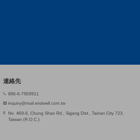
連絡先
886-6-7959911
inquiry@mail.endwell.com.tw
No. 469-6, Chung Shan Rd., Sigang Dist., Tainan City 723,
Taiwan (R.O.C.)