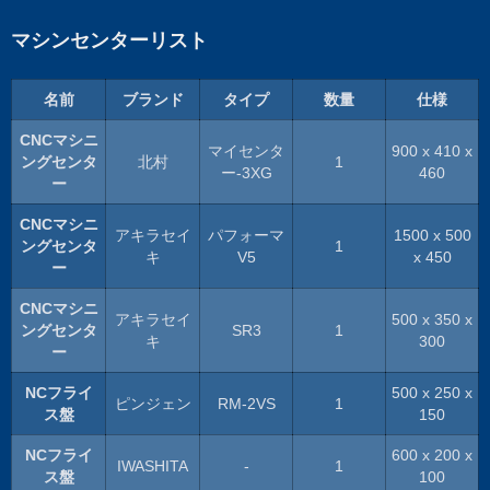
マシンセンターリスト
名前
ブランド
タイプ
数量
仕様
CNCマシニ
マイセンタ
900 x 410 x
ングセンタ
北村
1
ー-3XG
460
ー
CNCマシニ
アキラセイ
パフォーマ
1500 x 500
ングセンタ
1
キ
V5
x 450
ー
CNCマシニ
アキラセイ
500 x 350 x
ングセンタ
SR3
1
キ
300
ー
NCフライ
500 x 250 x
ピンジェン
RM-2VS
1
ス盤
150
NCフライ
600 x 200 x
IWASHITA
-
1
ス盤
100