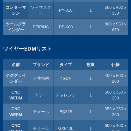
コンターマ
ソーマスタ
500 x 400 x
PY-310
1
シン
ー
350
ツールグラ
800 x 550 x
PEIPING
PP-600
1
インダー
670
ワイヤーEDMリスト
名前
ブランド
タイプ
数量
仕様
ジググライ
400 x 600 x
三井精機
4GDN
1
ンダー
200
CNC
500 x 350 x
アジー
チャレンジ
1
WEDM
250
CNC
350 x 250 x
チメール
EQ325
1
WEDM
200
CNC
600 x 400 x
チメール
GX640L
1