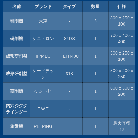
名前
ブランド
タイプ
数量
仕様
300 x 250 x
研削機
大東
-
3
100
700 x 400 x
研削機
シニトロン
84DX
1
400
300 x 250 x
成形研削盤
IIPMEC
PLTH400
1
100
シードテッ
500 x 200 x
成形研削盤
618
1
ク
250
600 x 300 x
研削機
ケント州
-
1
200
内穴ジググ
T.W.T
-
1
ラインダー
最大直径
旋盤機
PEI PING
-
1
42