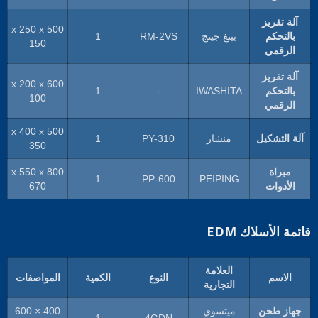
آلة تفريز
500 x 250 x
بالتحكم
بينغ جينج
RM-2VS
1
150
الرقمي
آلة تفريز
600 x 200 x
بالتحكم
IWASHITA
-
1
100
الرقمي
500 x 400 x
آلة التشكيل
منشار
PY-310
1
350
مبراة
800 x 550 x
1
PP-600
PEIPING
الأدوات
670
قائمة الأسلاك EDM
العلامة
الاسم
النوع
الكمية
المواصفات
التجارية
جهاز طحن
ميتسوي
400 × 600
1
4GDN