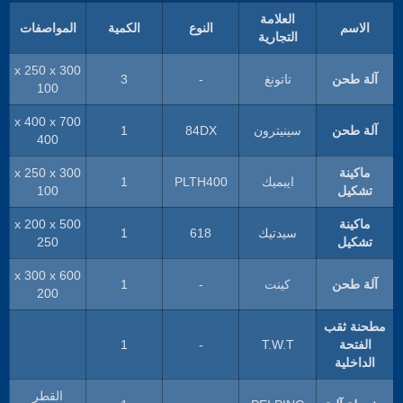
العلامة
الاسم
النوع
الكمية
المواصفات
التجارية
300 x 250 x
آلة طحن
تاتونغ
-
3
100
700 x 400 x
آلة طحن
سينيترون
84DX
1
400
ماكينة
300 x 250 x
ايبميك
PLTH400
1
تشكيل
100
ماكينة
500 x 200 x
سيدتيك
618
1
تشكيل
250
600 x 300 x
آلة طحن
كينت
-
1
200
مطحنة ثقب
الفتحة
T.W.T
-
1
الداخلية
القطر