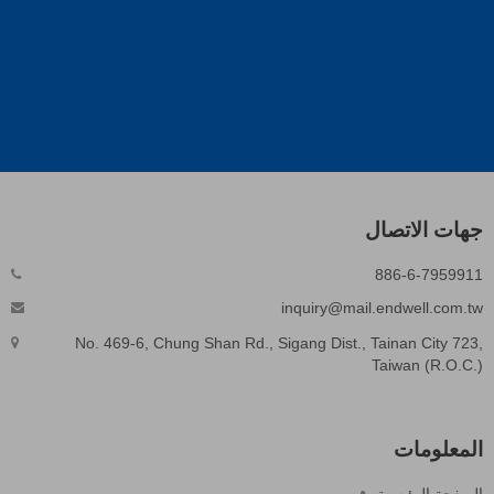
جهات الاتصال
886-6-7959911
inquiry@mail.endwell.com.tw
No. 469-6, Chung Shan Rd., Sigang Dist., Tainan City 723,
Taiwan (R.O.C.)
المعلومات
الصفحة الرئيسية