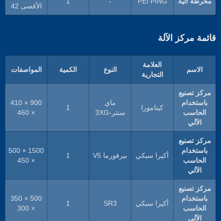
مخرطة آلية
PEI PING
-
1
الأقصى 42
قائمة مركز الآلة
العلامة
الاسم
النوع
الكمية
المواصفات
التجارية
مركز تصنيع
باستخدام
ماي
900 × 410
كيتامورا
1
الحاسب
سنتر-3XG
× 460
الآلي
مركز تصنيع
باستخدام
1500 × 500
أكيرا سيكي
بيرفورما V5
1
الحاسب
× 450
الآلي
مركز تصنيع
باستخدام
500 × 350
أكيرا سيكي
SR3
1
الحاسب
× 300
الآلي