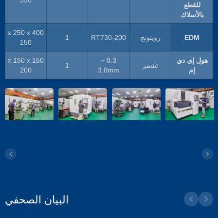
للقطع
بالأسلاك
400 x 250 x
EDM
رويتونج
RT730-200
1
150
هول إي دي
0.3 ~
150 x 150 x
تشمر
1
إم
3.0mm
200
البيان الصحفي