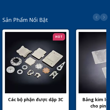
Sản Phẩm Nổi Bật
HOT
Các bộ phận được dập 3C
Bảng kim lo
cho pin n