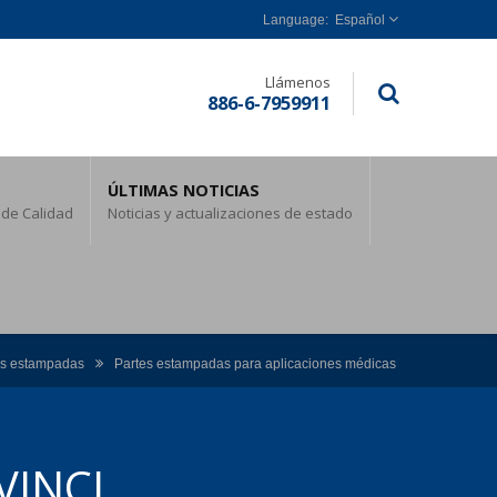
Español
Llámenos
886-6-7959911
ÚLTIMAS NOTICIAS
 de Calidad
Noticias y actualizaciones de estado
es estampadas
Partes estampadas para aplicaciones médicas
VINCI