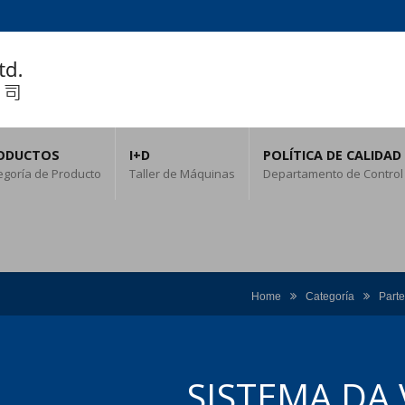
ODUCTOS
I+D
POLÍTICA DE CALIDAD
egoría de Producto
Taller de Máquinas
Departamento de Control
Home
Categoría
Part
SISTEMA DA 