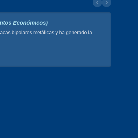
suntos Económicos)
cas bipolares metálicas y ha generado la