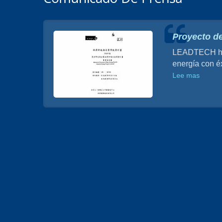
a de
Proyecto de
LEADTECH ha d
energía con éx
o de
a de
Lee mas