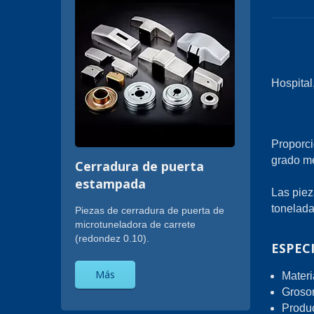
Hospital
Proporc
grado mé
Cerradura de puerta
estampada
Las piez
tonelada
Piezas de cerradura de puerta de
microtuneladora de carrete
(redondez 0.10).
ESPEC
Más
Mater
Groso
Produc