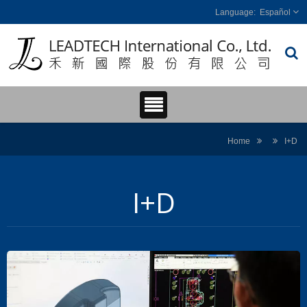
Español
Home
I+D
I+D