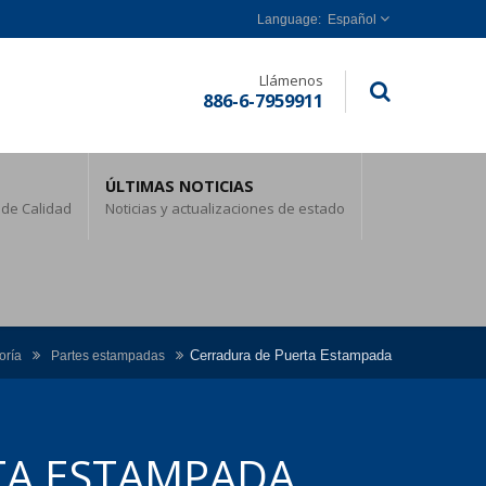
Español
Llámenos
886-6-7959911
ÚLTIMAS NOTICIAS
 de Calidad
Noticias y actualizaciones de estado
Cerradura de Puerta Estampada
oría
Partes estampadas
TA ESTAMPADA