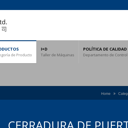
ODUCTOS
I+D
POLÍTICA DE CALIDAD
egoría de Producto
Taller de Máquinas
Departamento de Control
Home
Categ
CERRADURA DE PUER