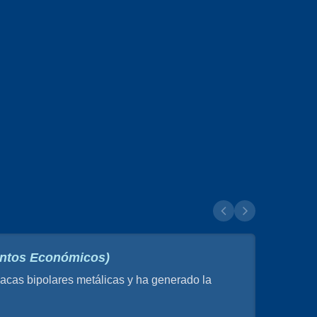
suntos Económicos)
cas bipolares metálicas y ha generado la