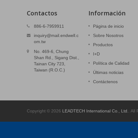
Contactos
Información
anajes
Piezas estampadas 3C
886-6-7959911
Página de inicio
Cubierta del sistema de alimentación.
inquiry@mail.endwell.c
Sobre Nosotros
evación.
om.tw
Productos
Lee mas
No. 469-6, Chung
I+D
Shan Rd., Sigang Dist.,
Política de Calidad
Tainan City 723,
Taiwan (R.O.C.)
Últimas noticias
Contáctenos
Copyright © 2026
LEADTECH International Co., Ltd.
. All