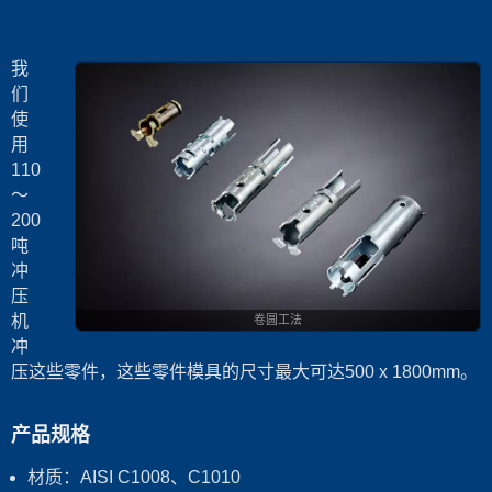
我
们
使
用
110
～
200
吨
冲
压
机
卷圆工法
冲
压这些零件，这些零件模具的尺寸最大可达500 x 1800mm。
产品规格
材质：AISI C1008、C1010