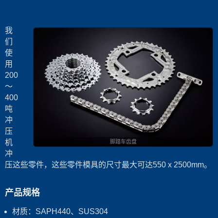
我
们
使
用
200
～
400
吨
冲
压
机
脚踏车齿盘
冲
压这些零件，这些零件模具的尺寸最大可达550 x 2500mm。
产品规格
材质：SAPH440、SUS304