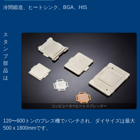
冷間鍛造、ヒートシンク、BGA、HIS
ス
タ
ン
プ
部
品
は
コンピューターヒートスプレッダー
120〜600トンのプレス機でパンチされ、ダイサイズは最大
500 x 1800mmです。