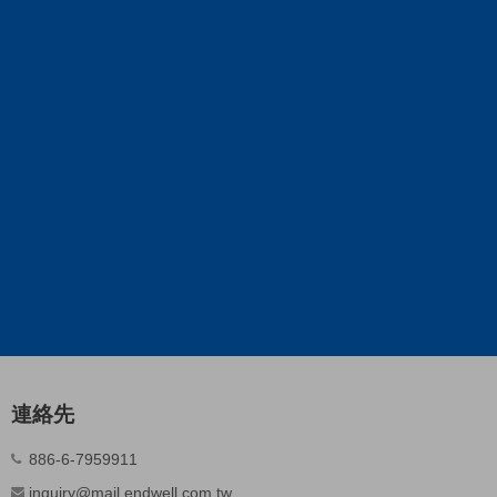
連絡先
886-6-7959911
inquiry@mail.endwell.com.tw