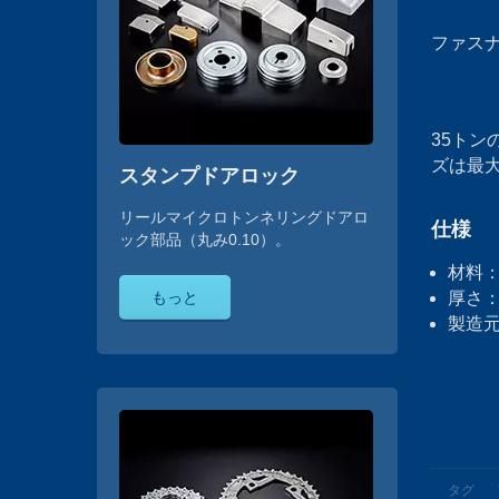
ファス
35ト
ズは最大2
スタンプドアロック
リールマイクロトンネリングドアロ
仕様
ック部品（丸み0.10）。
材料
もっと
厚さ：1
製造
タグ