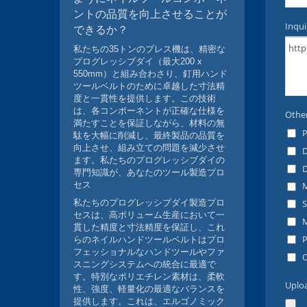
ントの品質を向上させることが
できるか？
私たちの35トンのプレス機は、精密な
プログレッシブダイ（最大200 x
550mm）と組み合わさり、釘用ハンド
ツールベルトのために卓越した寸法精
度と一貫性を提供します。この技術
は、各コンポーネントが正確な仕様を
満たすことを保証しながら、材料の無
駄を大幅に削減し、最終製品の品質を
向上させ、組み立ての問題を減少させ
ます。私たちのプログレッシブダイの
専門知識が、あなたのツール製造プロ
セス
私たちのプログレッシブダイ製造プロ
セスは、高ボリューム生産において一
貫した精度と寸法精度を保証し、これ
らのネイルハンドツールベルトはプロ
フェッショナルなハンドツールやファ
スニングシステムへの統合に最適で
す。特別なポリエチレン素材は、柔軟
性、強度、軽量化の最適なバランスを
提供します。これは、エルゴノミック