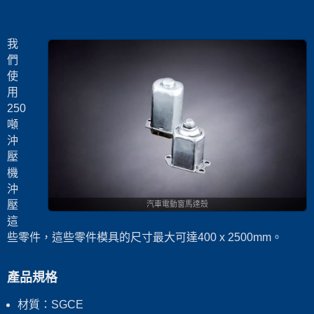
我
們
使
用
250
噸
沖
壓
機
沖
壓
汽車電動窗馬達殼
這
些零件，這些零件模具的尺寸最大可達400 x 2500mm。
產品規格
材質：SGCE