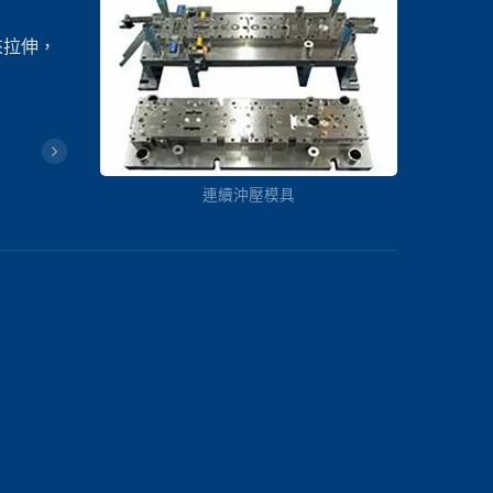
來拉伸，
連續沖壓模具