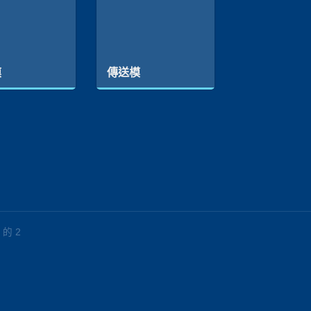
模
傳送模
 的 2