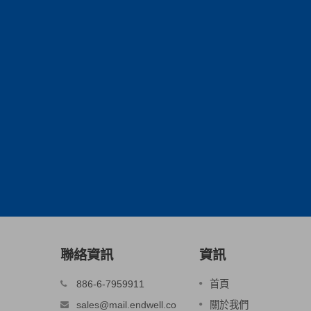
聯絡資訊
資訊
沖壓件 - 3C產業零件
886-6-7959911
首頁
供電系統外殼。
sales@mail.endwell.co
關於我們