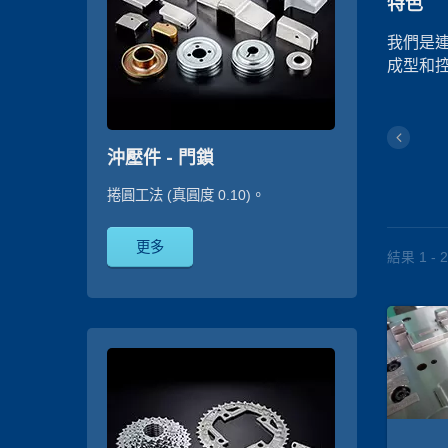
特色
我們是
成型和
沖壓件 - 門鎖
捲圓工法 (真圓度 0.10)。
更多
結果 1 - 2