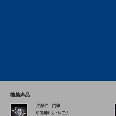
推薦產品
沖壓件 - 門鎖
精密無斷面下料工法。