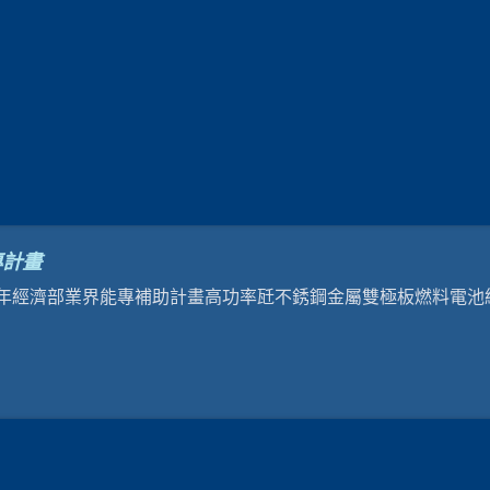
專計畫
108年經濟部業界能專補助計畫高功率瓩不銹鋼金屬雙極板燃料電池