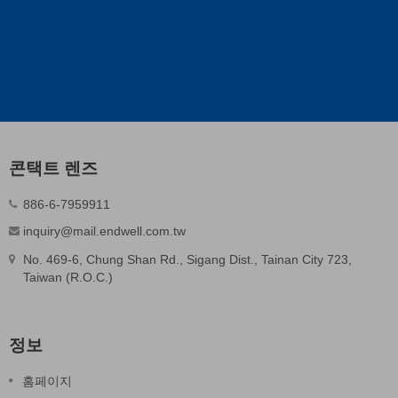
콘택트 렌즈
886-6-7959911
inquiry@mail.endwell.com.tw
No. 469-6, Chung Shan Rd., Sigang Dist., Tainan City 723,
Taiwan (R.O.C.)
정보
홈페이지