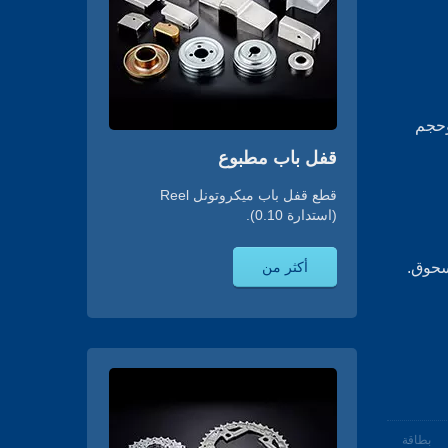
ة ضغط تزن 200 ~ 300 طن وحجم
قفل باب مطبوع
قطع قفل باب ميكروتونل Reel
(استدارة 0.10).
أكثر من
سحوق.
بطاقة