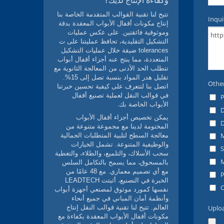
وكفاءة الإنتاج لديك؟
تتيح لنا تقنية القوالب المتقدمة الخاصة بنا
إنتاج مكونات أقفال الأبواب المعقدة بدقة
وموثوقية فائقتين. على عكس عمليات
التشكيل التقليدية، تحافظ عمليتنا على ت
tolerances ضيقة خلال عمليات التشكيل
المتعددة، مما ينتج عنه أجزاء أقفال أبواب
تتطلب الحد الأدنى من المعالجة الثانوية مع
تقليل هدر المواد بنسبة تصل إلى 15%.
اتصل بنا لتتعرف على كيفية تحسين خبرتنا
في قوالب النقل لعملية تصنيع أقفال
الأبواب الخاصة بك.
يمكن تخصيص أجزاء أقفال الأبواب
المختومة لدينا مع مجموعة متنوعة من
معالجة السطح لتلبية المتطلبات الجمالية
والوظيفية المتنوعة. تشمل الخيارات
سحب الأسلاك، والتلميع، والطلاء، والتغطية
بالمسحوق، مما يسمح بالتكامل السلس
مع أي تصميم معماري. مع 48 عامًا من
الخبرة في التصنيع، أثبتت LEADTECH
نفسها كمورد موثوق لمصنعي أجهزة أبواب
وأنظمة أمان المباني في جميع أنحاء
العالم. تتيح لنا تقنية قوالب النقل إنتاج
مكونات أقفال الأبواب المعقدة بكفاءة مع