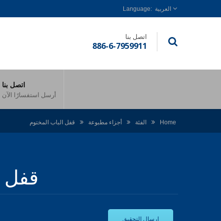
العربية
اتصل بنا
886-6-7959911
اتصل بنا
أرسل استفسارًا الآن
Home
الفئة
أجزاء مطبوعة
قفل الباب المختوم
قفل ا
إرسال التحقيق