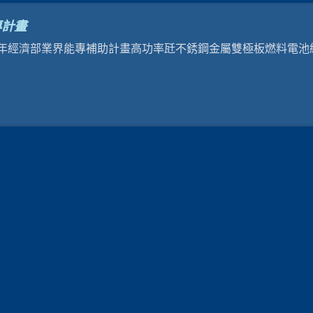
專計畫
108年經濟部業界能專補助計畫高功率瓩不銹鋼金屬雙極板燃料電池