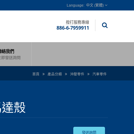
中文 (繁體)
撥打服務專線
886-6-7959911
聯絡我們
立即發送詢問
首頁
產品分類
沖壓零件
汽車零件
馬達殼
發送詢問