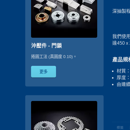
深抽製程,
我們使用
達450 x
沖壓件 - 門鎖
捲圓工法 (真圓度 0.10)。
產品規
材質：
更多
厚度：
由連
標籤