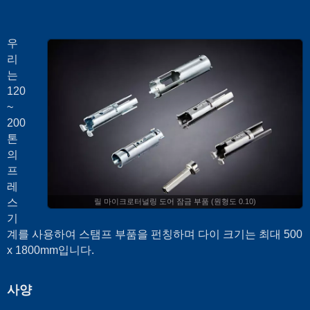
우
리
는
120
~
200
톤
의
프
레
스
릴 마이크로터널링 도어 잠금 부품 (원형도 0.10)
기
계를 사용하여 스탬프 부품을 펀칭하며 다이 크기는 최대 500
x 1800mm입니다.
사양